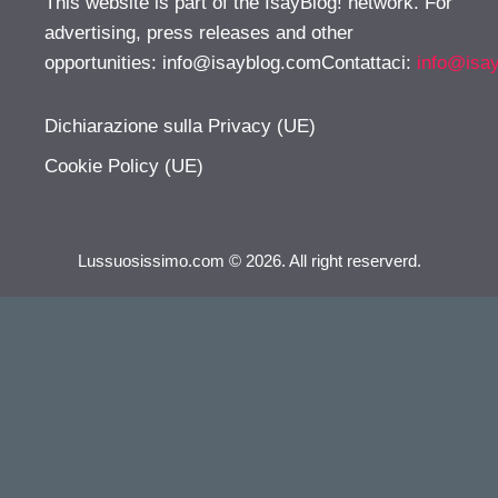
This website is part of the IsayBlog! network. For
advertising, press releases and other
opportunities:
info@isayblog.comContattaci
:
info@isa
Dichiarazione sulla Privacy (UE)
Cookie Policy (UE)
Lussuosissimo.com © 2026. All right reserverd.