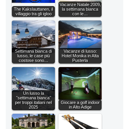
Vacanze Natale 2009,
The Kakslauttanen, il
la settimana bianca
villaggio tra gli igloo
con le…
Settimana bianca di
Vacanze di lusso:
lusso, le case più
Hotel Monika in Alta
costose sono…
Pusterla
Un lusso la
"settimana bianca"
per troppi italiani nel
Giocare a golf indoor
2025
in Alto Adige