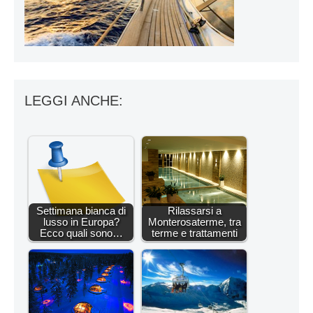
LEGGI ANCHE:
Settimana bianca di
Rilassarsi a
lusso in Europa?
Monterosaterme, tra
Ecco quali sono…
terme e trattamenti