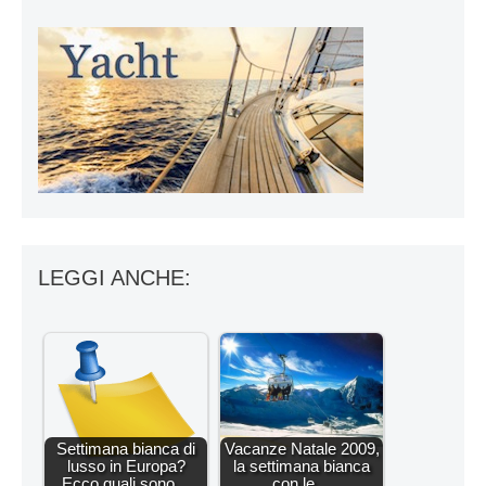
LEGGI ANCHE:
Settimana bianca di
Vacanze Natale 2009,
lusso in Europa?
la settimana bianca
Ecco quali sono…
con le…