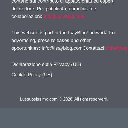
contano sul contributo di appassionati ed esperti
del settore. Per pubblicità, comunicati e
collaborazioni:
info@isayblog.com
This website is part of the IsayBlog! network. For
advertising, press releases and other
opportunities:
info@isayblog.comContattaci
:
info@isa
Dichiarazione sulla Privacy (UE)
Cookie Policy (UE)
Lussuosissimo.com © 2026. All right reserverd.