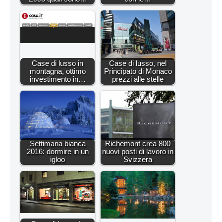
Case di lusso in
Case di lusso, nel
montagna, ottimo
Principato di Monaco
investimento in…
prezzi alle stelle
Settimana bianca
Richemont crea 800
2016: dormire in un
nuovi posti di lavoro in
igloo
Svizzera