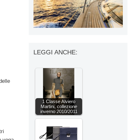
LEGGI ANCHE:
delle
1 Classe Alviero
Martini, collezione
inverno 2010/2011
ri
n voga.