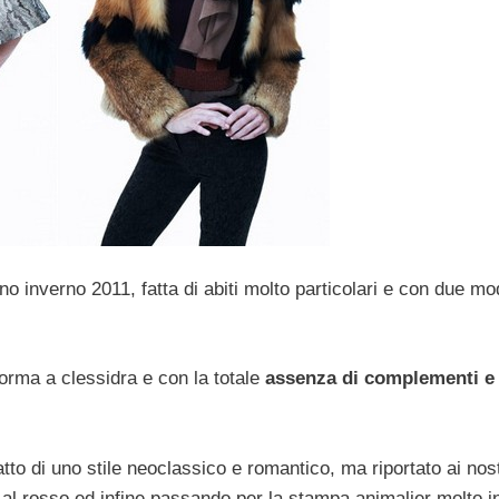
o inverno 2011, fatta di abiti molto particolari e con due mo
 forma a clessidra e con la totale
assenza di complementi e
tto di uno stile neoclassico e romantico, ma riportato ai nost
ro al rosso ed infine passando per la stampa animalier molto i