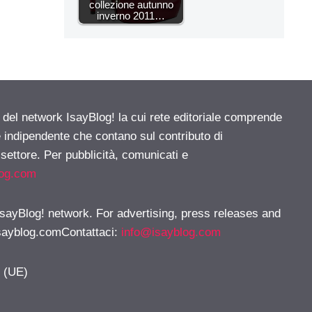
collezione autunno
inverno 2011…
e del network IsayBlog! la cui rete editoriale comprende
e indipendente che contano sul contributo di
 settore. Per pubblicità, comunicati e
log.com
 IsayBlog! network. For advertising, press releases and
sayblog.comContattaci
:
info@isayblog.com
y (UE)