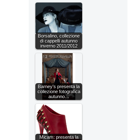
Borsalino, collezione
di cappelli autunno
inverno 2011/2012
Barney’s presenta la
collezione fotografica
autunno…
Micam: presenta la