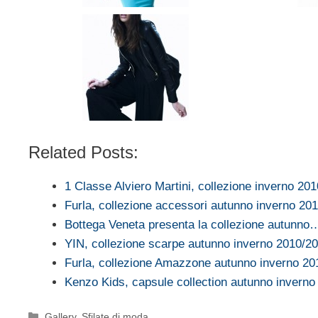
Related Posts:
1 Classe Alviero Martini, collezione inverno 20
Furla, collezione accessori autunno inverno 20
Bottega Veneta presenta la collezione autunno
YIN, collezione scarpe autunno inverno 2010/2
Furla, collezione Amazzone autunno inverno 20
Kenzo Kids, capsule collection autunno inverno
Categorie
Gallery
,
Sfilate di moda