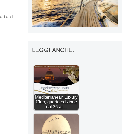
orto di
.
LEGGI ANCHE:
Mediterranean Luxury
Club, quarta edizione
dal 26 al…