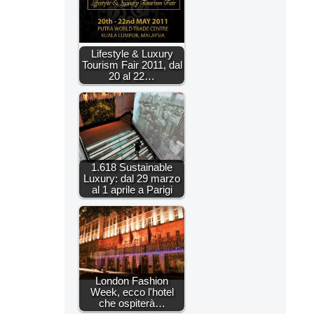
Lifestyle & Luxury
Tourism Fair 2011, dal
20 al 22…
1.618 Sustainable
Luxury: dal 29 marzo
al 1 aprile a Parigi
London Fashion
Week, ecco l'hotel
che ospiterà…