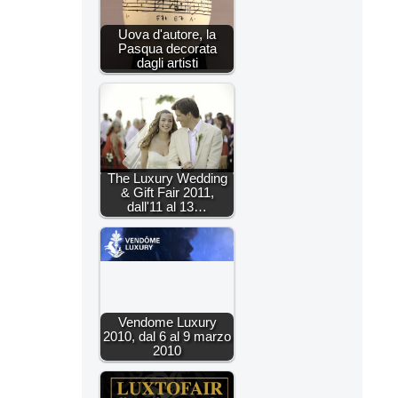
Uova d'autore, la
Pasqua decorata
dagli artisti
The Luxury Wedding
& Gift Fair 2011,
dall'11 al 13…
Vendome Luxury
2010, dal 6 al 9 marzo
2010