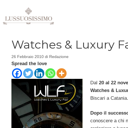
Vai
al
contenuto
Watches & Luxury Fa
26 Febbraio 2010
di
Redazione
Spread the love
Dal
20 al 22 nov
Watches & Luxur
Biscari a Catania
Dopo il successo
conoscere a chi n