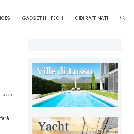
HOES
GADGET HI-TECH
CIBI RAFFINATI
alazzo
farà