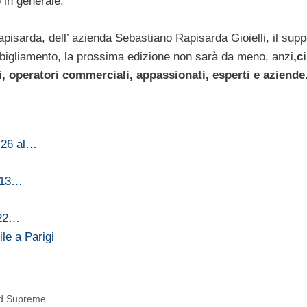
 in generale.
pisarda, dell’ azienda Sebastiano Rapisarda Gioielli, il supp
bbigliamento, la prossima edizione non sarà da meno, anzi
,ci
, operatori commerciali, appassionati, esperti e aziende
 26 al…
l 13…
 22…
le a Parigi
ld Supreme