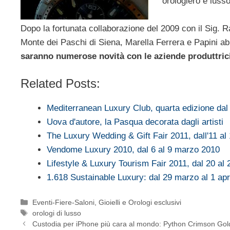
orologiero e lusso
Dopo la fortunata collaborazione del 2009 con il Sig. Ra
Monte dei Paschi di Siena, Marella Ferrera e Papini a
saranno numerose novità con le aziende produttrici
Related Posts:
Mediterranean Luxury Club, quarta edizione dal
Uova d'autore, la Pasqua decorata dagli artisti
The Luxury Wedding & Gift Fair 2011, dall'11 a
Vendome Luxury 2010, dal 6 al 9 marzo 2010
Lifestyle & Luxury Tourism Fair 2011, dal 20 al
1.618 Sustainable Luxury: dal 29 marzo al 1 apri
Categorie
Eventi-Fiere-Saloni
,
Gioielli e Orologi esclusivi
Tag
orologi di lusso
Custodia per iPhone più cara al mondo: Python Crimson Go