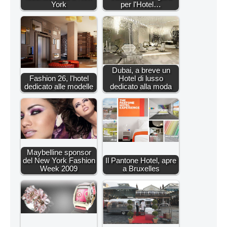
York
per l'Hotel…
Dubai, a breve un
Fashion 26, l'hotel
Hotel di lusso
dedicato alle modelle
dedicato alla moda
Maybelline sponsor
del New York Fashion
Il Pantone Hotel, apre
Week 2009
a Bruxelles