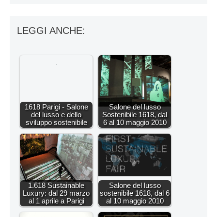
LEGGI ANCHE:
1618 Parigi - Salone
Salone del lusso
del lusso e dello
Sostenibile 1618, dal
sviluppo sostenibile
6 al 10 maggio 2010
1.618 Sustainable
Salone del lusso
Luxury: dal 29 marzo
sostenibile 1618, dal 6
al 1 aprile a Parigi
al 10 maggio 2010