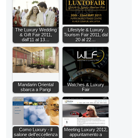
The Luxury Wedding
Lifestyle & Luxury
& Gift Fair 2011,
Tourism Fair 2011, dal
dall'11 al 13…
20 al 22…
Mandarin Oriental
Watches & Luxury
sbarca a Parigi
Fair
Como Luxury - il
Meeting Luxury 2012,
salone dell’eccellenza
appuntamento a