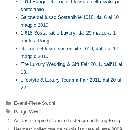
1618 Parigi - Salone del lusso e dello sviluppo
sostenibile
Salone del lusso Sostenibile 1618, dal 6 al 10
maggio 2010
1.618 Sustainable Luxury: dal 29 marzo al 1
aprile a Parigi
Salone del lusso sostenibile 1618, dal 6 al 10
maggio 2010
The Luxury Wedding & Gift Fair 2011, dall'11 al
13…
Lifestyle & Luxury Tourism Fair 2011, dal 20 al
22…
Categorie
Eventi-Fiere-Saloni
Tag
Parigi
,
WWF
Adidas compie 60 anni e festeggia ad Hong Kong
Hermès: collezione da tavola ispirata all’arte 2009