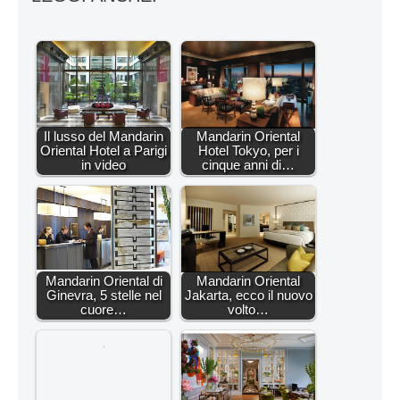
Il lusso del Mandarin
Mandarin Oriental
Oriental Hotel a Parigi
Hotel Tokyo, per i
in video
cinque anni di…
Mandarin Oriental di
Mandarin Oriental
Ginevra, 5 stelle nel
Jakarta, ecco il nuovo
cuore…
volto…