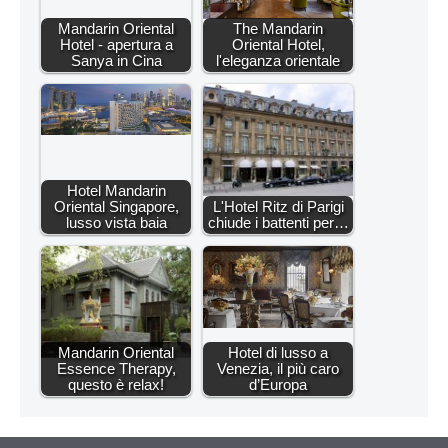
Mandarin Oriental
The Mandarin
Hotel - apertura a
Oriental Hotel,
Sanya in Cina
l'eleganza orientale
Hotel Mandarin
Oriental Singapore,
L'Hotel Ritz di Parigi
lusso vista baia
chiude i battenti per…
Mandarin Oriental
Hotel di lusso a
Essence Therapy,
Venezia, il più caro
questo è relax!
d’Europa