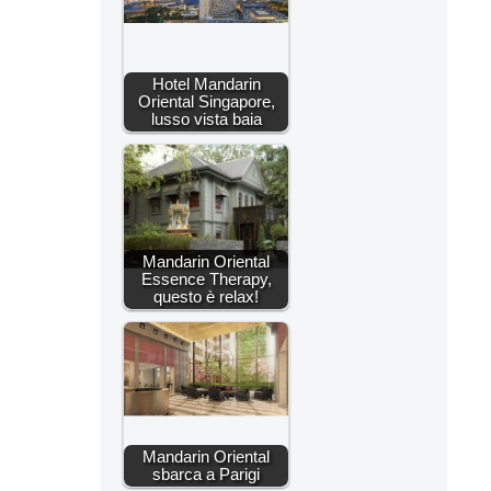
Hotel Mandarin
Oriental Singapore,
lusso vista baia
Mandarin Oriental
Essence Therapy,
questo è relax!
Mandarin Oriental
sbarca a Parigi