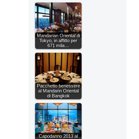
Mandarian Oriental di
Tokyo, in affitto per
671 mila…
Pacchetto benessere
al Mandarin Oriental
di Bangkok
Capodanno 2013 al