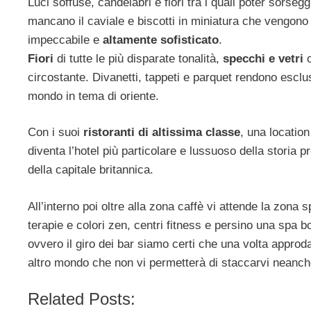
Luci soffuse, candelabri e fiori tra i quali poter sorse
mancano il caviale e biscotti in miniatura che vengono se
impeccabile e
altamente sofisticato
.
Fiori
di tutte le più disparate tonalità,
specchi e vetri
c
circostante. Divanetti, tappeti e parquet rendono esclu
mondo in tema di oriente.
Con i suoi
ristoranti di altissima classe
, una locatio
diventa l’hotel più particolare e lussuoso della storia 
della capitale britannica.
All’interno poi oltre alla zona caffè vi attende la zona 
terapie e colori zen, centri fitness e persino una spa bou
ovvero il giro dei bar siamo certi che una volta approda
altro mondo che non vi permetterà di staccarvi neanch
Related Posts: