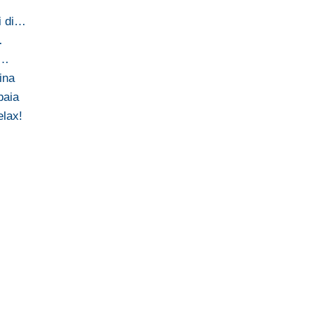
i di…
…
e…
ina
baia
elax!