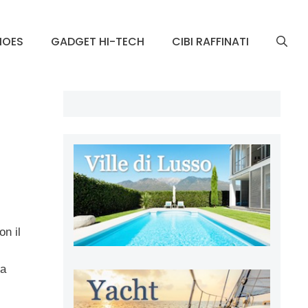
HOES
GADGET HI-TECH
CIBI RAFFINATI
on il
ia