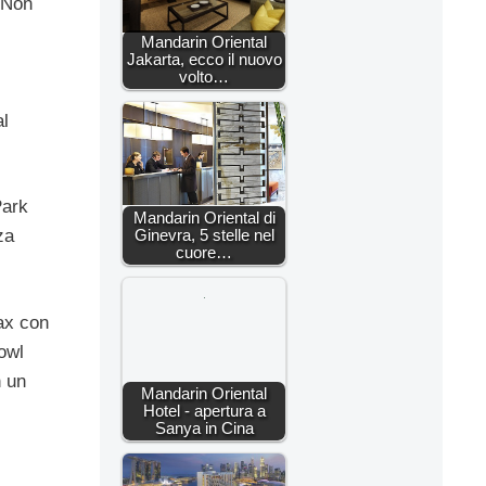
. Non
Mandarin Oriental
Jakarta, ecco il nuovo
volto…
al
Park
Mandarin Oriental di
za
Ginevra, 5 stelle nel
cuore…
lax con
rowl
n un
Mandarin Oriental
Hotel - apertura a
Sanya in Cina