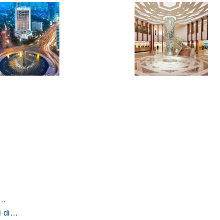
e…
i di…