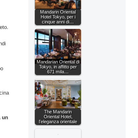
Mandarin Oriental
Hotel Tokyo, per i
cinque anni di…
eto.
ndi
Mandarian Oriental di
Tokyo, in affitto per
po
671 mila…
cina
The Mandarin
Oriental Hotel,
à un
l'eleganza orientale