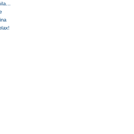
mila…
e
ina
elax!