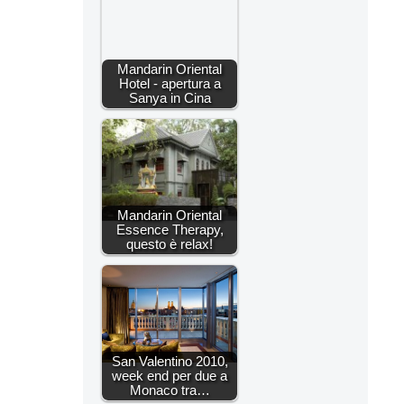
Mandarin Oriental
Hotel - apertura a
Sanya in Cina
Mandarin Oriental
Essence Therapy,
questo è relax!
San Valentino 2010,
week end per due a
Monaco tra…