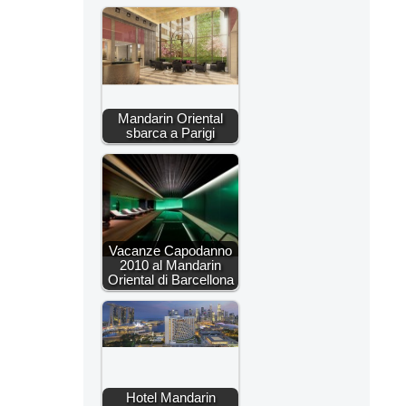
Mandarin Oriental
sbarca a Parigi
Vacanze Capodanno
2010 al Mandarin
Oriental di Barcellona
Hotel Mandarin