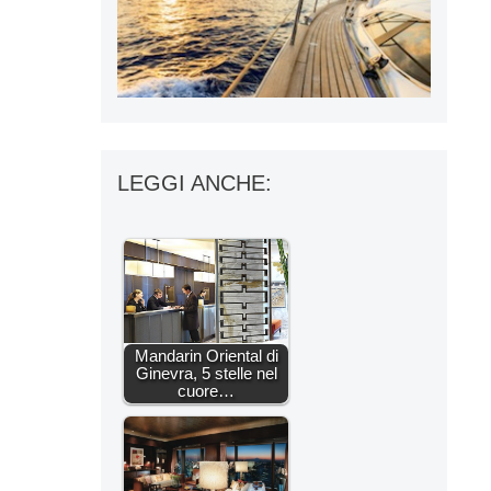
LEGGI ANCHE:
Mandarin Oriental di
Ginevra, 5 stelle nel
cuore…