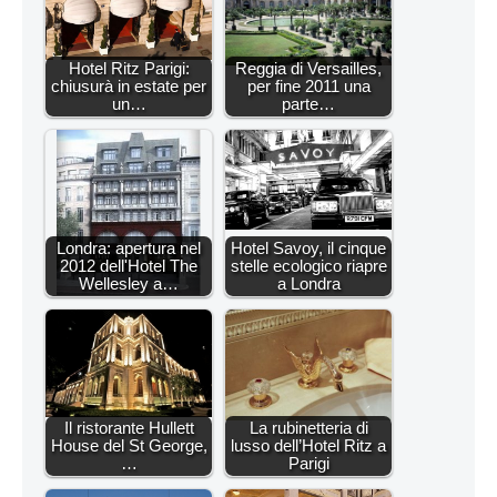
Hotel Ritz Parigi:
Reggia di Versailles,
chiusurà in estate per
per fine 2011 una
un…
parte…
Londra: apertura nel
Hotel Savoy, il cinque
2012 dell'Hotel The
stelle ecologico riapre
Wellesley a…
a Londra
Il ristorante Hullett
La rubinetteria di
House del St George,
lusso dell’Hotel Ritz a
…
Parigi