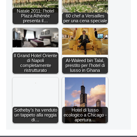
Natale 2011: l'hotel
Plaza Athénée
60 chef a Versailles
presenta il…
per una cena speciale
Il Grand Hotel Oriente
di Napoli
Al-Waleed bin Talal,
completamente
prestito per l'hotel di
ristrutturato
lusso in Ghana
Sotheby’s ha venduto
Hotel di lusso
un tappeto alla reggia
ecologico a Chicago -
di…
apertura…