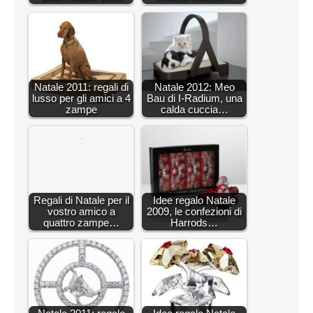
Natale 2011: regali di
Natale 2012: Meo
lusso per gli amici a 4
Bau di I-Radium, una
zampe
calda cuccia…
Regali di Natale per il
Idee regalo Natale
vostro amico a
2009, le confezioni di
quattro zampe…
Harrods…