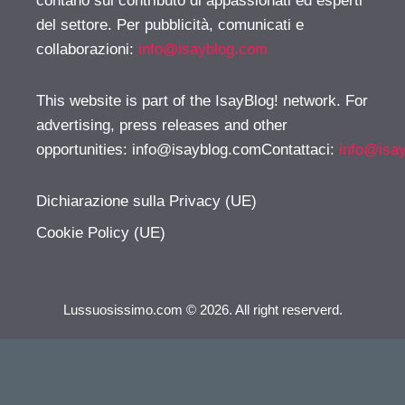
contano sul contributo di appassionati ed esperti
del settore. Per pubblicità, comunicati e
collaborazioni:
info@isayblog.com
This website is part of the IsayBlog! network. For
advertising, press releases and other
opportunities:
info@isayblog.comContattaci
:
info@isa
Dichiarazione sulla Privacy (UE)
Cookie Policy (UE)
Lussuosissimo.com © 2026. All right reserverd.