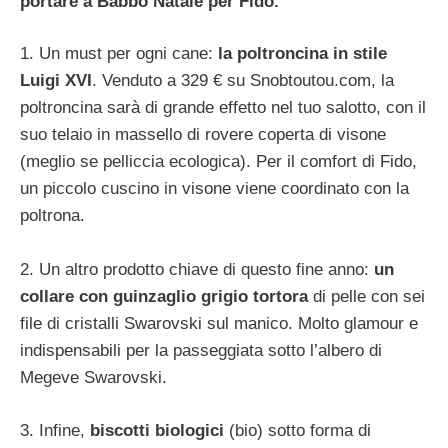
portare a Babbo Natale per Fido.
1. Un must per ogni cane:
la poltroncina in stile
Luigi XVI
. Venduto a 329 € su Snobtoutou.com, la
poltroncina sarà di grande effetto nel tuo salotto, con il
suo telaio in massello di rovere coperta di visone
(meglio se pelliccia ecologica). Per il comfort di Fido,
un piccolo cuscino in visone viene coordinato con la
poltrona.
2. Un altro prodotto chiave di questo fine anno:
un
collare con guinzaglio grigio tortora
di pelle con sei
file di cristalli Swarovski sul manico. Molto glamour e
indispensabili per la passeggiata sotto l’albero di
Megeve Swarovski.
3. Infine,
biscotti biologici
(bio) sotto forma di