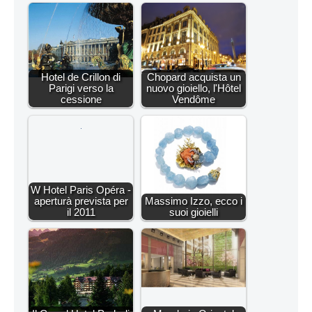
Hotel de Crillon di
Chopard acquista un
Parigi verso la
nuovo gioiello, l'Hôtel
cessione
Vendôme
W Hotel Paris Opéra -
aperturà prevista per
Massimo Izzo, ecco i
il 2011
suoi gioielli