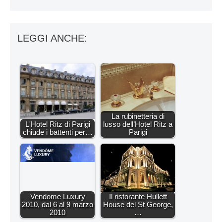
LEGGI ANCHE:
La rubinetteria di
L'Hotel Ritz di Parigi
lusso dell’Hotel Ritz a
chiude i battenti per…
Parigi
Vendome Luxury
Il ristorante Hullett
2010, dal 6 al 9 marzo
House del St George,
2010
…