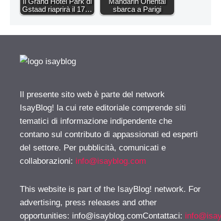
Il Grand Hotel Park di
Mandarin Oriental
Gstaad riaprirà il 17…
sbarca a Parigi
Il presente sito web è parte del network
IsayBlog! la cui rete editoriale comprende siti
tematici di informazione indipendente che
contano sul contributo di appassionati ed esperti
del settore. Per pubblicità, comunicati e
collaborazioni:
info@isayblog.com
This website is part of the IsayBlog! network. For
advertising, press releases and other
opportunities:
info@isayblog.comContattaci
:
info@isa