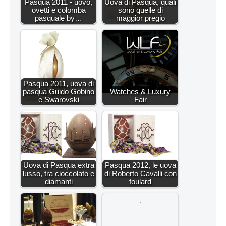
Pasqua 2011 - uovo,
Uova di Pasqua, quali
ovetti e colomba
sono quelle di
pasquale by…
maggior pregio
Pasqua 2011, uova di
pasqua Guido Gobino
Watches & Luxury
e Swarovski
Fair
Uova di Pasqua extra
Pasqua 2012, le uova
lusso, tra cioccolato e
di Roberto Cavalli con
diamanti
foulard