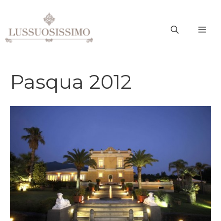
Vai
al
ME
contenuto
Pasqua 2012