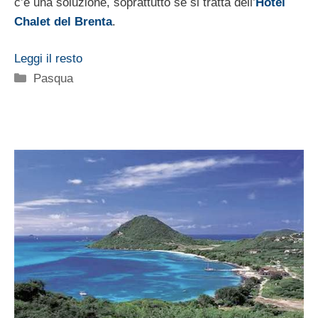
c’è una soluzione, soprattutto se si tratta dell’
Hotel
Chalet del Brenta
.
Leggi il resto
Categorie
Pasqua