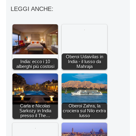
LEGGI ANCHE:
Oberoi Udaivilas in
India: ecco i 10
India - il lusso da
alberghi più costosi
Mahraja
Carla e Nicolas
Oberoi Zahra, la
Sarkozy in India
crociera sul Nilo extra
presso il The…
lusso