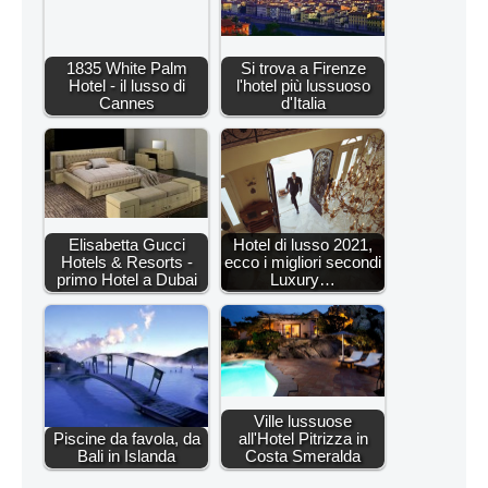
1835 White Palm
Si trova a Firenze
Hotel - il lusso di
l'hotel più lussuoso
Cannes
d'Italia
Elisabetta Gucci
Hotel di lusso 2021,
Hotels & Resorts -
ecco i migliori secondi
primo Hotel a Dubai
Luxury…
Ville lussuose
Piscine da favola, da
all'Hotel Pitrizza in
Bali in Islanda
Costa Smeralda