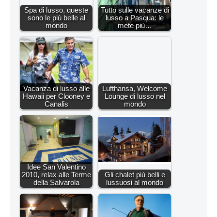
Spa di lusso, queste
Tutto sulle vacanze di
sono le più belle al
lusso a Pasqua: le
mondo
mete più…
Vacanza di lusso alle
Lufthansa, Welcome
Hawaii per Clooney e
Lounge di lusso nel
Canalis
mondo
Idee San Valentino
2010, relax alle Terme
Gli chalet più belli e
della Salvarola
lussuosi al mondo