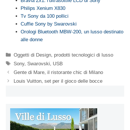
Bravia Zx1: l'ultrasottile LCD di Sony
Philips Xenium X830
Tv Sony da 100 pollici
Cuffie Sony by Swarovski
Orologi Bluetooth MBW-200, un lusso destinato
alle donne
Categorie
Oggetti di Design
,
prodotti tecnologici di lusso
Tag
Sony
,
Swarovski
,
USB
Gente di Mare, il ristorante chic di Milano
Louis Vuitton, set per il gioco delle bocce