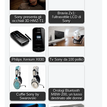
Bravia Zx1:
Sony presenta gli
l'ultrasottile LCD di
occhiali 3D HMZ-T1
Sony
Philips Xenium X830
Tv Sony da 100 pollici
Orologi Bluetooth
Cuffie Sony by
MBW-200, un lusso
Swarovski
destinato alle donne