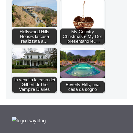
Hollywood Hills
My Country
House: la casa
Christmas e My Doll
realizzata a…
presentano le…
In vendita la casa dei
Gilbert di The
Beverly Hills, una
Vampire Diaries
casa da sogno