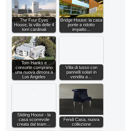
The Four Eyes
Bridge House: la casa
House, la villa delle 4
ponte a ridotto
torri cardinali
impatto…
Tom Hanks e
consorte comprano
Villa di lusso con
una nuova dimora a
pannelli solari in
Los Angeles
vendita a…
Sliding House - la
casa scorrevole
Fendi Casa, nuova
creata dal team…
collezione