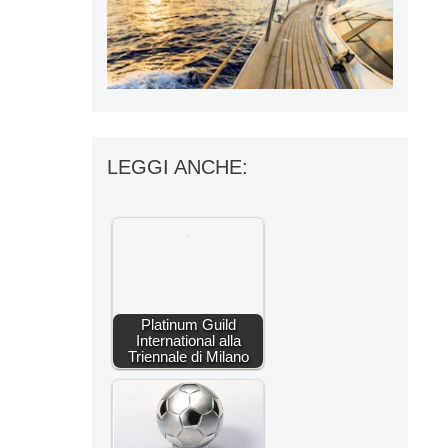
LEGGI ANCHE:
Platinum Guild
International alla
Triennale di Milano