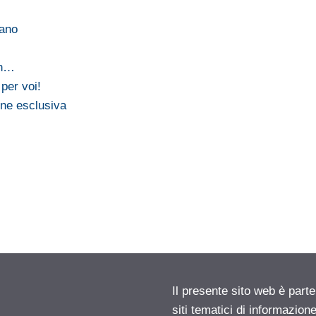
lano
…
on…
 per voi!
ne esclusiva
Il presente sito web è part
siti tematici di informazion