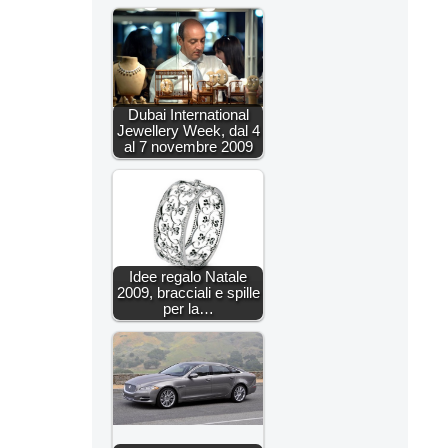
Dubai International
Jewellery Week, dal 4
al 7 novembre 2009
Idee regalo Natale
2009, bracciali e spille
per la…