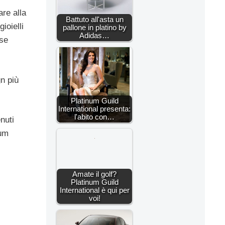
are alla
Battuto all'asta un
ioielli
pallone in platino by
Adidas…
ase
gn più
Platinum Guild
International presenta:
l'abito con…
nuti
num
Amate il golf?
Platinum Guild
International è qui per
voi!