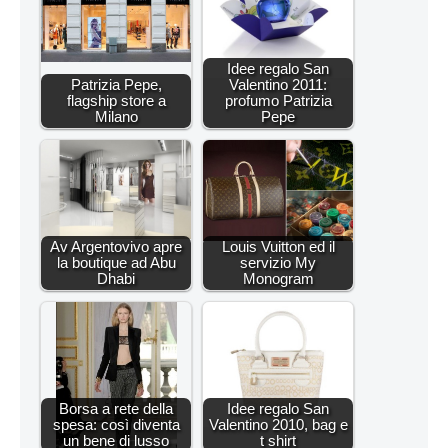
Idee regalo San
Patrizia Pepe,
Valentino 2011:
flagship store a
profumo Patrizia
Milano
Pepe
Av Argentovivo apre
Louis Vuitton ed il
la boutique ad Abu
servizio My
Dhabi
Monogram
Borsa a rete della
Idee regalo San
spesa: così diventa
Valentino 2010, bag e
un bene di lusso
t shirt