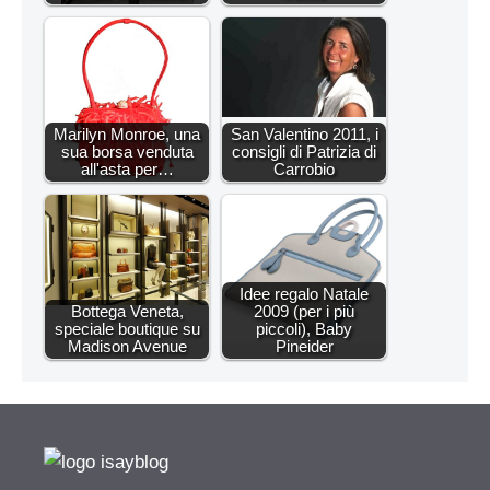
Marilyn Monroe, una
San Valentino 2011, i
sua borsa venduta
consigli di Patrizia di
all'asta per…
Carrobio
Idee regalo Natale
Bottega Veneta,
2009 (per i più
speciale boutique su
piccoli), Baby
Madison Avenue
Pineider