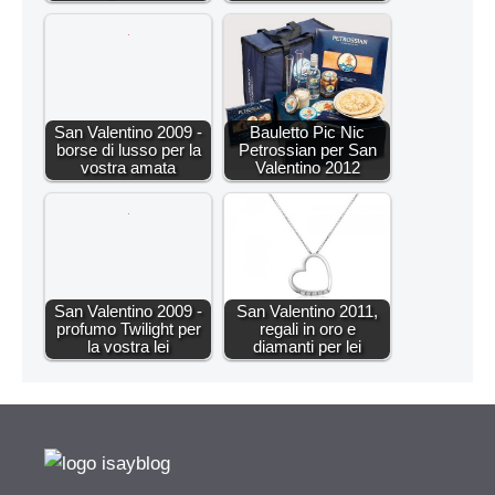
San Valentino 2009 -
Bauletto Pic Nic
borse di lusso per la
Petrossian per San
vostra amata
Valentino 2012
San Valentino 2009 -
San Valentino 2011,
profumo Twilight per
regali in oro e
la vostra lei
diamanti per lei