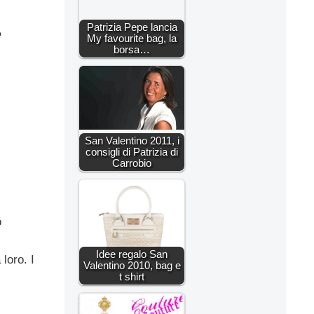
Patrizia Pepe lancia
e
My favourite bag, la
borsa…
San Valentino 2011, i
consigli di Patrizia di
Carrobio
o
Idee regalo San
 loro. I
Valentino 2010, bag e
t shirt