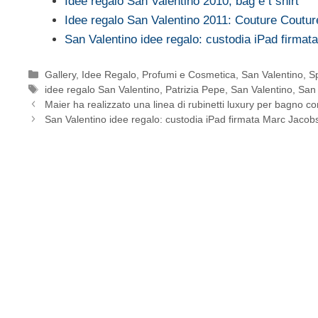
Idee regalo San Valentino 2010, bag e t shirt
Idee regalo San Valentino 2011: Couture Coutu
San Valentino idee regalo: custodia iPad firma
Categorie
Gallery
,
Idee Regalo
,
Profumi e Cosmetica
,
San Valentino
,
S
Tag
idee regalo San Valentino
,
Patrizia Pepe
,
San Valentino
,
San 
Maier ha realizzato una linea di rubinetti luxury per bagno c
San Valentino idee regalo: custodia iPad firmata Marc Jacob