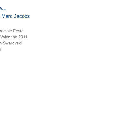
re…
ta Marc Jacobs
peciale Feste
Valentino 2011
on Swarovski
s