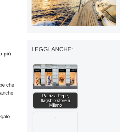
LEGGI ANCHE:
o più
epe che
 anche
Patrizia Pepe,
flagship store a
Milano
egalo
.