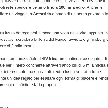
gi davvero strabiliante in mete esclusive accertatevi che il
e potreste spendere persino
fino a 100 mila euro
. Anche le
liere un viaggio in
Antartide
a bordo di un aereo privato o in
ra lusso da regalarsi almeno una volta nella vita, appunto. N
australe, sorvolare la Terra del Fuoco, avvistare gli iceberg 
re di 3 mila metri.
 panorami mozzafiato dell’
Africa
, un continuo susseguirsi di
e per l’intero continente attraversando più di 5 mila miglia 
re, interessante ma soprattutto extra lusso soprattutto per il 
nte un’idea regalo per esaltare ogni forma di piacere e rend
ento di infinito e farlo proprio.