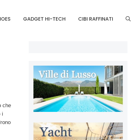
HOES
GADGET HI-TECH
CIBI RAFFINATI
o che
 i
frono