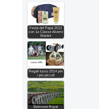
Festa del Papà 2012
con 1a Classe Alviero
Martini
Regali lusso 2014 per
i più piccoli
Belmond Royal