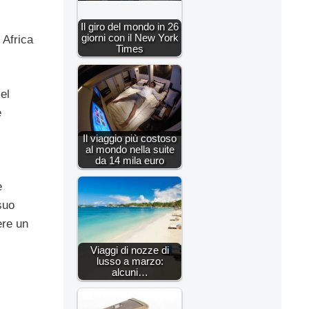
Il giro del mondo in 26
giorni con il New York
 Africa
Times
el
e
Il viaggio più costoso
al mondo nella suite
da 14 mila euro
e
suo
ere un
Viaggi di nozze di
lusso a marzo:
alcuni…