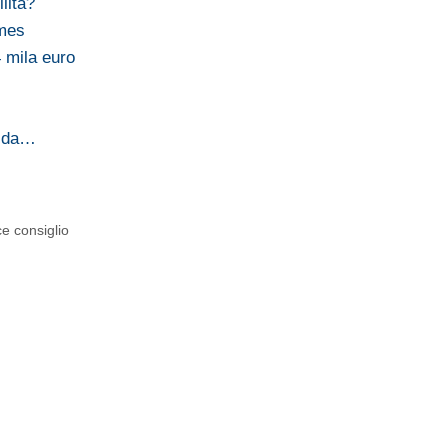
lità?
imes
4 mila euro
e da…
e consiglio