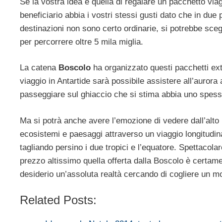
Se la vostra idea è quella di regalare un pacchetto viag
beneficiario abbia i vostri stessi gusti dato che in du
destinazioni non sono certo ordinarie, si potrebbe sceg
per percorrere oltre 5 mila miglia.
La catena
Boscolo
ha organizzato questi pacchetti ext
viaggio in Antartide sarà possibile assistere all’aurora 
passeggiare sul ghiaccio che si stima abbia uno spesso
Ma si potrà anche avere l’emozione di vedere dall’alto
ecosistemi e paesaggi attraverso un viaggio longitudinal
tagliando persino i due tropici e l’equatore. Spettacola
prezzo altissimo quella offerta dalla Boscolo è certame
desiderio un’assoluta realtà cercando di cogliere un mom
Related Posts: