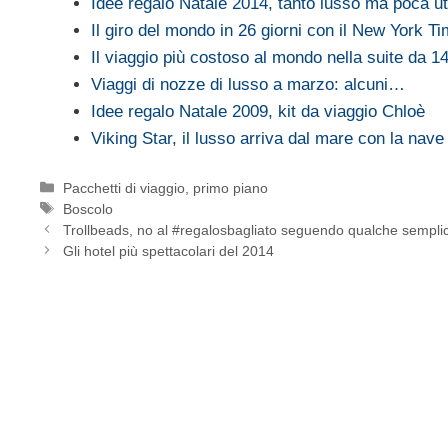
Idee regalo Natale 2014, tanto lusso ma poca uti
Il giro del mondo in 26 giorni con il New York T
Il viaggio più costoso al mondo nella suite da 1
Viaggi di nozze di lusso a marzo: alcuni…
Idee regalo Natale 2009, kit da viaggio Chloè
Viking Star, il lusso arriva dal mare con la nav
Categorie
Pacchetti di viaggio
,
primo piano
Tag
Boscolo
Trollbeads, no al #regalosbagliato seguendo qualche semplic
Gli hotel più spettacolari del 2014