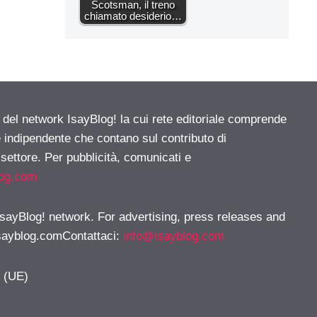
Scotsman, il treno
chiamato desiderio…
e del network IsayBlog! la cui rete editoriale comprende
e indipendente che contano sul contributo di
 settore. Per pubblicità, comunicati e
log.com
 IsayBlog! network. For advertising, press releases and
sayblog.comContattaci
:
info@isayblog.com
y (UE)