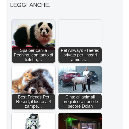
LEGGI ANCHE:
Spa per cani a
Pet Airways - l'aereo
Pechino, con tanto di
privato per i nostri
toiletta,…
amici a…
Best Friends Pet
Cina: gli animali
Resort, il lusso a 4
pregiati ora sono le
zampe…
pecore Dolan