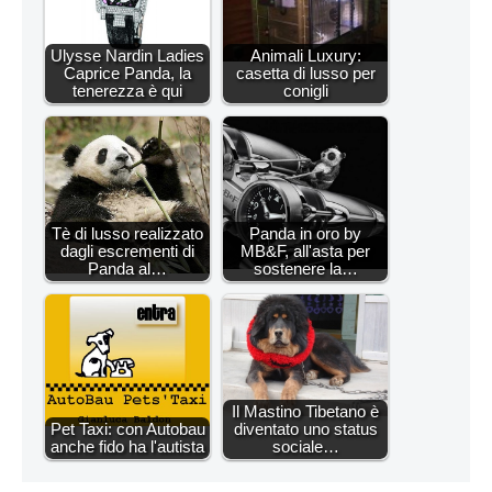
Ulysse Nardin Ladies
Animali Luxury:
Caprice Panda, la
casetta di lusso per
tenerezza è qui
conigli
Tè di lusso realizzato
Panda in oro by
dagli escrementi di
MB&F, all'asta per
Panda al…
sostenere la…
Il Mastino Tibetano è
Pet Taxi: con Autobau
diventato uno status
anche fido ha l'autista
sociale…