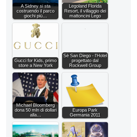
A Sidney si sta
Legoland Florida
costruendo il parco
Resort, il villaggio dei
giochi più…
mattoncini Lego
Sè San Diego - l'Hotel
Gucci for Kids, primo
progettato dal
store a New York
Rockwell Group
Michael Bloomberg
dona 50 mln di dollari
Europa Park
alla…
Germania 2011