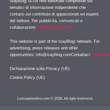
IsayBlog! la cui rete editoriale comprende siti
tematici di informazione indipendente che
contano sul contributo di appassionati ed esperti
del settore. Per pubblicità, comunicati e
collaborazioni:
info@isayblog.com
This website is part of the IsayBlog! network. For
advertising, press releases and other
opportunities:
info@isayblog.comContattaci
:
info@isa
Dichiarazione sulla Privacy (UE)
Cookie Policy (UE)
Lussuosissimo.com © 2026. All right reserverd.