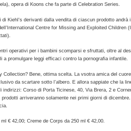
tela), opera di Koons che fa parte di Celebration Series.
 di Kiehl’s derivanti dalla vendita di ciascun prodotto andrà i
 dell’International Centre for Missing and Exploited Children
ati).
tri operativi per i bambini scomparsi e sfruttati, oltre al des
i a promulgare leggi efficaci contro la pornografia infantile.
ay Collection? Bene, ottima scelta. La vsotra amica del cuore
lusivo da scartare sotto l’albero. E allora sappiate che la li
li indirizzi: Corso di Porta Ticinese, 40, Via Brera, 2 e Corne
prodotti arriveranno solamente nei primi giorni di dicembre.
cia.
 ml € 42,00; Creme de Corps da 250 ml € 42,00.