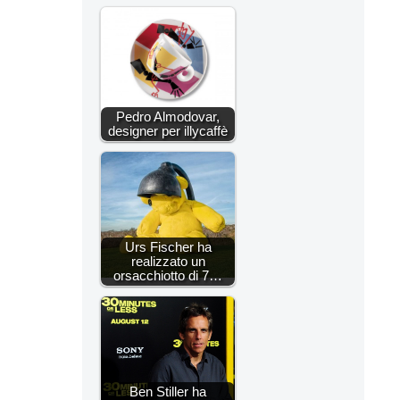
Pedro Almodovar,
designer per illycaffè
Urs Fischer ha
realizzato un
orsacchiotto di 7…
Ben Stiller ha