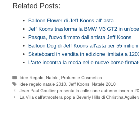
Related Posts:
Balloon Flower di Jeff Koons all' asta
Jeff Koons trasforma la BMW M3 GT2 in un'oper
Pasqua, l'uovo firmato dall’artista Jeff Koons
Balloon Dog di Jeff Koons all'asta per 55 milioni 
Skateboard in vendita in edizione limitata a 1200
L'arte incontra la moda nelle nuove borse firm
Categorie
Idee Regalo
,
Natale
,
Profumi e Cosmetica
Tag
idee regalo natale 2010
,
Jeff Koons
,
Natale 2010
Jean Paul Gaultier presenta la collezione autunno inverno 
La Villa dall’atmosfera pop a Beverly Hills di Christina Aguiler