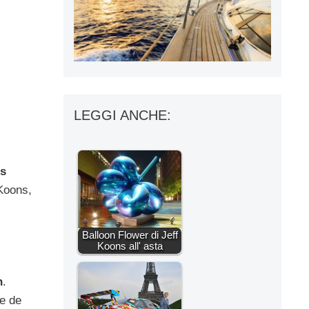
LEGGI ANCHE:
’s
 Koons,
Balloon Flower di Jeff
Koons all' asta
n
.
e de