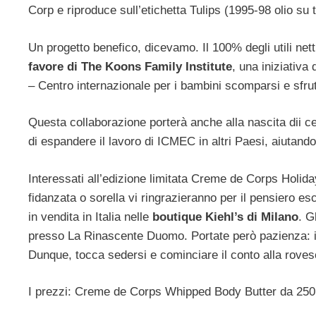
Corp e riproduce sull’etichetta Tulips (1995-98 olio su 
Un progetto benefico, dicevamo. Il 100% degli utili netti
favore di The Koons Family Institute
, una iniziativa
– Centro internazionale per i bambini scomparsi e sfrutt
Questa collaborazione porterà anche alla nascita dii cen
di espandere il lavoro di ICMEC in altri Paesi, aiutandol
Interessati all’edizione limitata Creme de Corps Holid
fidanzata o sorella vi ringrazieranno per il pensiero esc
in vendita in Italia nelle
boutique Kiehl’s di Milano
. G
presso La Rinascente Duomo. Portate però pazienza: i 
Dunque, tocca sedersi e cominciare il conto alla roves
I prezzi: Creme de Corps Whipped Body Butter da 250