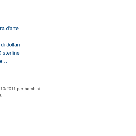
a d'arte
di dollari
 sterline
ate…
2010/2011 per bambini
a