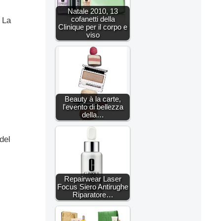
Natale 2010, 13
cofanetti della
. La
Clinique per il corpo e
viso
Beauty à la carte,
l'evento di bellezza
della…
del
Repairwear Laser
Focus Siero Antirughe
Riparatore…