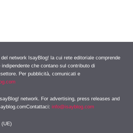
e del network IsayBlog! la cui rete editoriale comprende
e indipendente che contano sul contributo di
 settore. Per pubblicità, comunicati e
log.com
 IsayBlog! network. For advertising, press releases and
sayblog.comContattaci
:
info@isayblog.com
y (UE)