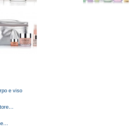
orpo e viso
atore…
ghe…