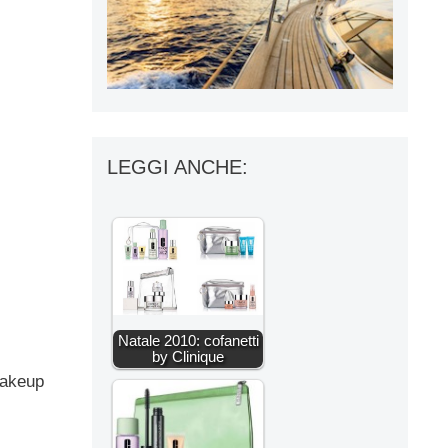
LEGGI ANCHE:
Natale 2010: cofanetti
by Clinique
 makeup