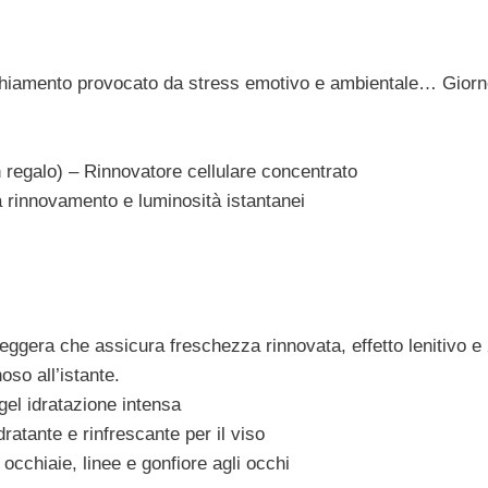
nvecchiamento provocato da stress emotivo e ambientale… Gior
regalo) – Rinnovatore cellulare concentrato
a rinnovamento e luminosità istantanei
leggera che assicura freschezza rinnovata, effetto lenitivo e
oso all’istante.
el idratazione intensa
atante e rinfrescante per il viso
occhiaie, linee e gonfiore agli occhi