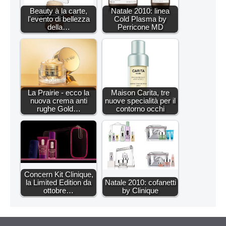
Beauty à la carte,
Natale 2010: linea
l'evento di bellezza
Cold Plasma by
della…
Perricone MD
La Prairie - ecco la
Maison Carita, tre
nuova crema anti
nuove specialità per il
rughe Gold…
contorno occhi
Concern Kit Clinique,
la Limited Edition da
Natale 2010: cofanetti
ottobre…
by Clinique