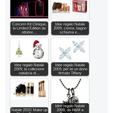
Concern Kit Clinique,
Idee regalo Natale
la Limited Edition da
2009, creme, bagno
ottobre…
schiuma e…
Idee regalo Natale
Idee regalo Natale
2009, la collezione
2009, per lei un dono
natalizia di…
firmato Tiffany
Idee regalo Natale
Natale 2010: Make up
2009, da H&M a