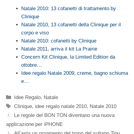
Natale 2010: 13 cofanetti di trattamento by
Clinique
Natale 2010, 13 cofanetti della Clinique per il
corpo e viso
Natale 2010: cofanetti by Clinique
Natale 2011, arriva il kit La Prairie
Concern Kit Clinique, la Limited Edition da
ottobre…
Idee regalo Natale 2009, creme, bagno schiuma
e…
Categorie
Idee Regalo
,
Natale
Tag
Clinique
,
idee regalo natale 2010
,
Natale 2010
Le regole del BON TON diventano una nuova
applicazione per iPHONE
All’asta un ornamento del trono del sultano Tipu