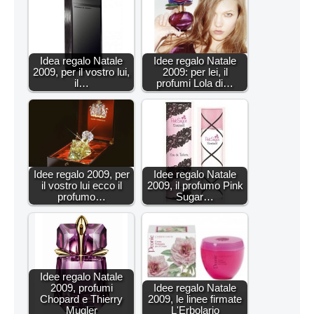
Idea regalo Natale
Idee regalo Natale
2009, per il vostro lui,
2009: per lei, il
il…
profumi Lola di…
Idee regalo 2009, per
Idee regalo Natale
il vostro lui ecco il
2009, il profumo Pink
profumo…
Sugar…
Idee regalo Natale
2009, profumi
Idee regalo Natale
Chopard e Thierry
2009, le linee firmate
Mugler
L'Erbolario