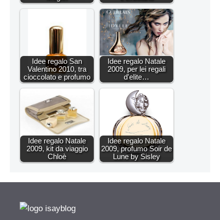
Idee regalo San
Idee regalo Natale
Valentino 2010, tra
2009, per lei regali
cioccolato e profumo
d'elite…
Idee regalo Natale
Idee regalo Natale
2009, kit da viaggio
2009, profumo Soir de
Chloè
Lune by Sisley