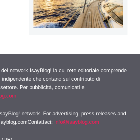
e del network IsayBlog! la cui rete editoriale comprende
e indipendente che contano sul contributo di
 settore. Per pubblicità, comunicati e
log.com
 IsayBlog! network. For advertising, press releases and
sayblog.comContattaci
:
info@isayblog.com
y (UE)