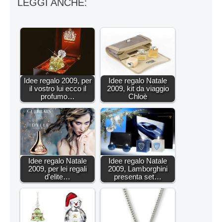
LEGGI ANCHE:
Idee regalo 2009, per
Idee regalo Natale
il vostro lui ecco il
2009, kit da viaggio
profumo…
Chloè
Idee regalo Natale
Idee regalo Natale
2009, per lei regali
2009, Lamborghini
d'elite…
presenta set…