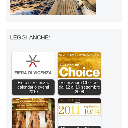
LEGGI ANCHE:
Fiera di Vicenza:
Vicenzaoro Choice -
calendario eventi
dal 12 al 16 settembre
2010
2009