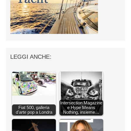
LEGGI ANCHE:
Intersection Magazine
Fiat 500, galleria
e Hype Means
d'arte pop a Londra
Nothing, insieme…