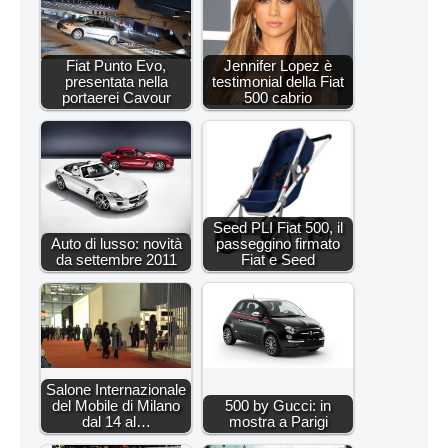
Fiat Punto Evo,
Jennifer Lopez è
presentata nella
testimonial della Fiat
portaerei Cavour
500 cabrio
Seed PLI Fiat 500, il
Auto di lusso: novità
passeggino firmato
da settembre 2011
Fiat e Seed
Salone Internazionale
del Mobile di Milano
500 by Gucci: in
dal 14 al…
mostra a Parigi