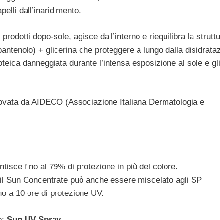
pelli dall’inaridimento.
e prodotti dopo-sole, agisce dall’interno e riequilibra la strutt
pantenolo) + glicerina che proteggere a lungo dalla disidrata
roteica danneggiata durante l’intensa esposizione al sole e gl
ata da AIDECO (Associazione Italiana Dermatologia e
antisce fino al 79% di protezione in più del colore.
na, il Sun Concentrate può anche essere miscelato agli SP
fino a 10 ore di protezione UV.
e:
Sun UV Spray