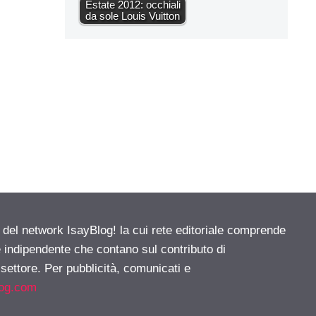
Estate 2012: occhiali
da sole Louis Vuitton
e del network IsayBlog! la cui rete editoriale comprende
e indipendente che contano sul contributo di
 settore. Per pubblicità, comunicati e
log.com