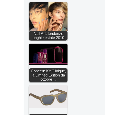
Nail Art: tendenze
unghie estate 2010
Concern Kit Clinique,
la Limited Edition da
ottobre…