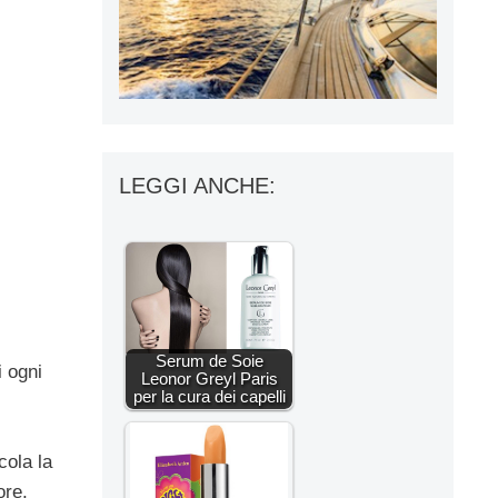
LEGGI ANCHE:
Serum de Soie
i ogni
Leonor Greyl Paris
per la cura dei capelli
cola la
ore,