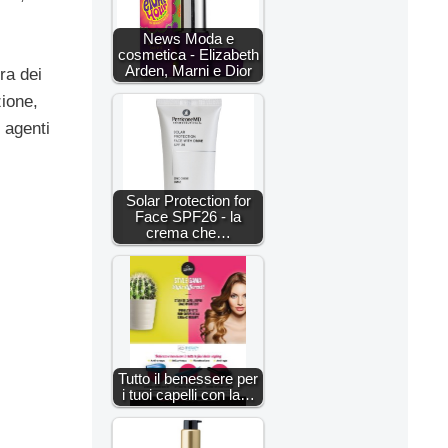
News Moda e
cosmetica - Elizabeth
Arden, Marni e Dior
ura dei
zione,
i agenti
Solar Protection for
Face SPF26 - la
crema che…
Tutto il benessere per
i tuoi capelli con la…