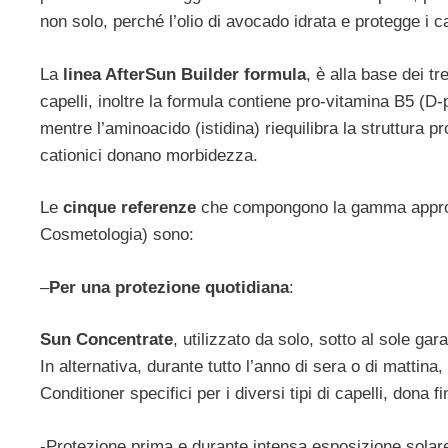
non solo, perché l’olio di avocado idrata e protegge i ca
La
linea AfterSun Builder formula
, è alla base dei tr
capelli, inoltre la formula contiene pro-vitamina B5 (D-
mentre l’aminoacido (istidina) riequilibra la struttura p
cationici donano morbidezza.
Le
cinque referenze
che compongono la gamma approv
Cosmetologia) sono:
–
Per una protezione quotidiana
:
Sun Concentrate
, utilizzato da solo, sotto al sole gar
In alternativa, durante tutto l’anno di sera o di matti
Conditioner specifici per i diversi tipi di capelli, dona 
-Protezione prima e durante intensa esposizione solar