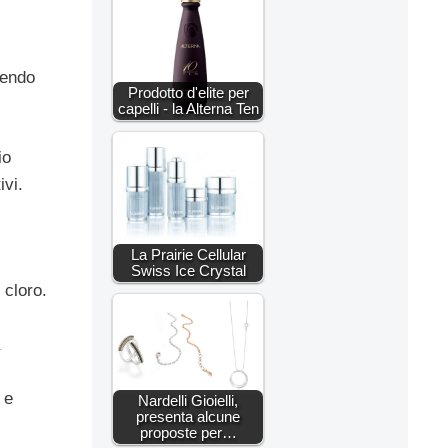
tendo
Prodotto d'elite per
capelli - la Alterna Ten
io
ivi.
La Prairie Cellular
Swiss Ice Crystal
 cloro.
 e
Nardelli Gioielli,
presenta alcune
proposte per…