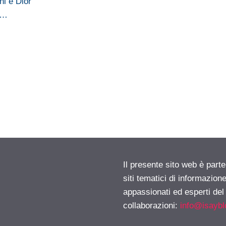
i e Dior
e…
Il presente sito web è part
siti tematici di informazion
appassionati ed esperti del
collaborazioni:
info@isayb