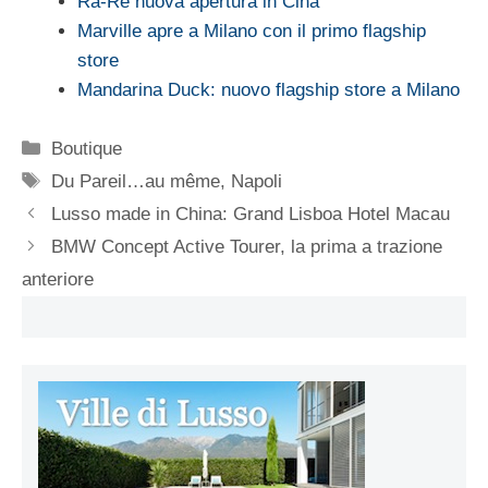
Ra-Re nuova apertura in Cina
Marville apre a Milano con il primo flagship
store
Mandarina Duck: nuovo flagship store a Milano
Categorie
Boutique
Tag
Du Pareil…au même
,
Napoli
Lusso made in China: Grand Lisboa Hotel Macau
BMW Concept Active Tourer, la prima a trazione
anteriore