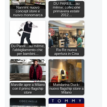
DU PAREIL…au
Nannini: nuovo
même: collezione
concept store e
primavera estate
nuovo monomarca
2012…
Du Pareil…au même,
l'abbigliamento chic
Ra-Re nuova
per bambini…
apertura in Cina
Marville apre a Milano
Mandarina Duck:
con il primo flagship
nuovo flagship store a
store
Milano