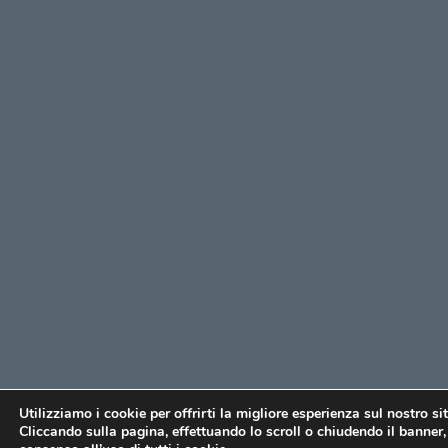
Utilizziamo i cookie per offrirti la migliore esperienza sul nostro si
Cliccando sulla pagina, effettuando lo scroll o chiudendo il banner, 