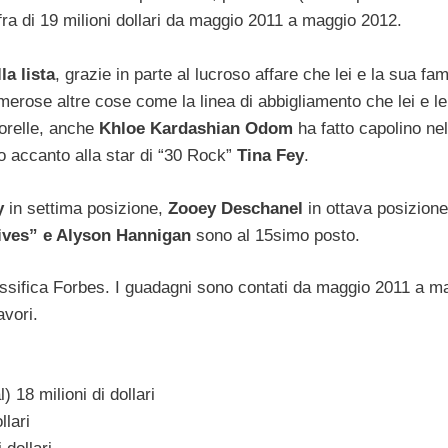
 cifra di 19 milioni dollari da maggio 2011 a maggio 2012.
a lista
, grazie in parte al lucroso affare che lei e la sua fam
umerose altre cose come la linea di abbigliamento che lei e l
sorelle, anche
Khloe Kardashian Odom
ha fatto capolino nel
to accanto alla star di “30 Rock”
Tina Fey
.
ay
in settima posizione,
Zooey Deschanel
in ottava posizione
ives” e Alyson Hannigan
sono al 15simo posto.
lassifica Forbes. I guadagni sono contati da maggio 2011 a m
avori.
 18 milioni di dollari
lari