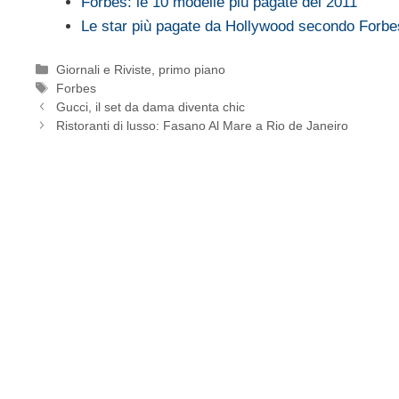
Forbes: le 10 modelle più pagate del 2011
Le star più pagate da Hollywood secondo Forbe
Categorie
Giornali e Riviste
,
primo piano
Tag
Forbes
Gucci, il set da dama diventa chic
Ristoranti di lusso: Fasano Al Mare a Rio de Janeiro