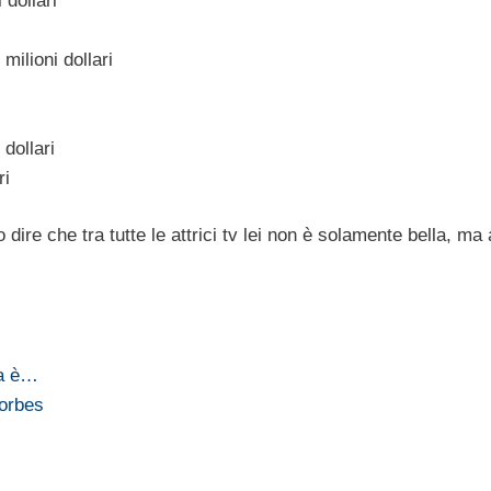
 dollari
ilioni dollari
i
dollari
ri
dire che tra tutte le attrici tv lei non è solamente bella, ma
na è…
Forbes