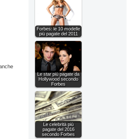
Forbes: le 10 modelle
più pagate del 2011
 anche
Le star più pagate da
Hollywood secondo
Forbes
Le celebrità più
pagate del 2016
secondo Forbes