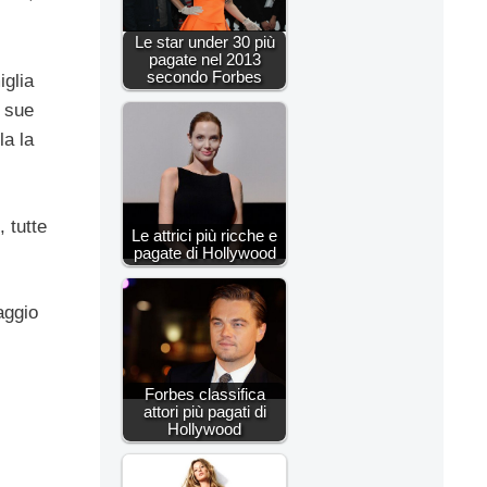
Le star under 30 più
pagate nel 2013
secondo Forbes
iglia
e sue
la la
, tutte
Le attrici più ricche e
pagate di Hollywood
aggio
Forbes classifica
attori più pagati di
Hollywood