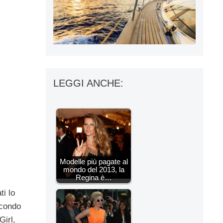
LEGGI ANCHE:
Modelle più pagate al
mondo del 2013, la
Regina è…
ti lo
econdo
Girl,