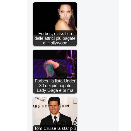
Forbes, classifica
delle attrici più pagate
di Hollywood
Forbes, la lista Under
30 dei più pagati:
Lady Gaga è prima
Tom Cruise la star più