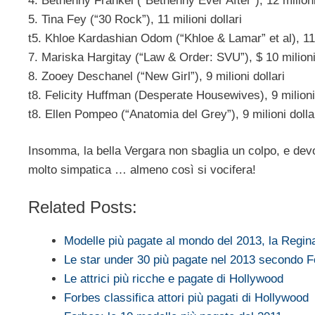
4. Bethenny Frankel (“Bethenny Ever After”), 12 milioni
5. Tina Fey (“30 Rock”), 11 milioni dollari
t5. Khloe Kardashian Odom (“Khloe & Lamar” et al), 11 m
7. Mariska Hargitay (“Law & Order: SVU”), $ 10 milion
8. Zooey Deschanel (“New Girl”), 9 milioni dollari
t8. Felicity Huffman (Desperate Housewives), 9 milioni 
t8. Ellen Pompeo (“Anatomia del Grey”), 9 milioni dolla
Insomma, la bella Vergara non sbaglia un colpo, e devo 
molto simpatica … almeno così si vocifera!
Related Posts:
Modelle più pagate al mondo del 2013, la Regi
Le star under 30 più pagate nel 2013 secondo 
Le attrici più ricche e pagate di Hollywood
Forbes classifica attori più pagati di Hollywood