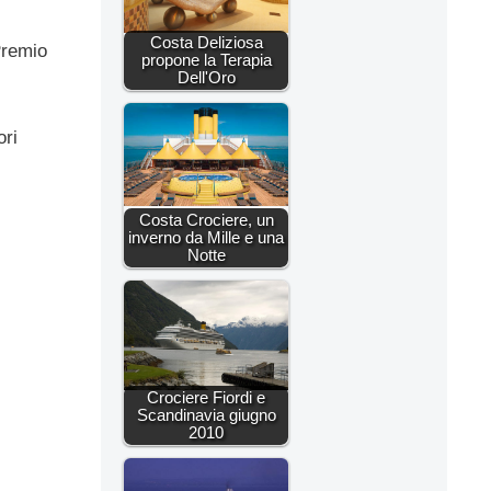
Costa Deliziosa
Premio
propone la Terapia
Dell'Oro
ori
Costa Crociere, un
inverno da Mille e una
Notte
Crociere Fiordi e
Scandinavia giugno
2010