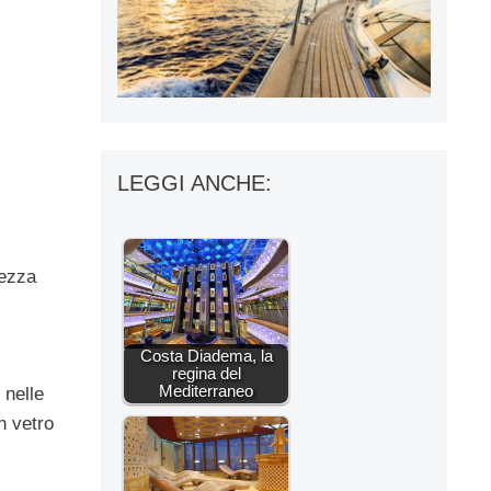
LEGGI ANCHE:
tezza
Costa Diadema, la
regina del
Mediterraneo
 nelle
n vetro