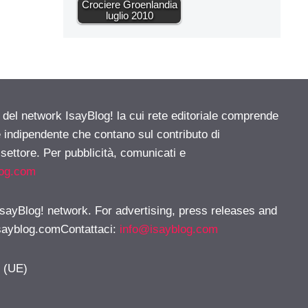
Crociere Groenlandia
luglio 2010
e del network IsayBlog! la cui rete editoriale comprende
e indipendente che contano sul contributo di
 settore. Per pubblicità, comunicati e
log.com
 IsayBlog! network. For advertising, press releases and
sayblog.comContattaci
:
info@isayblog.com
y (UE)