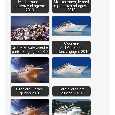
Mediterraneo,
Mediterraneo, le navi
partenze di agosto
in partenza ad agosto
2010
2010
Cocriere
Crociere Isole Greche
sull'Adriatico,
partenze giugno 2010
partenze giugno 2010
Crociere Caraibi
Caraibi crociera
giugno 2010
giugno 2010