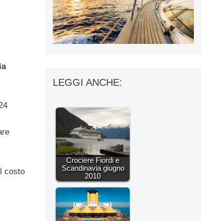
ia
LEGGI ANCHE:
24
are
Crociere Fiordi e
Scandinavia giugno
l costo
2010