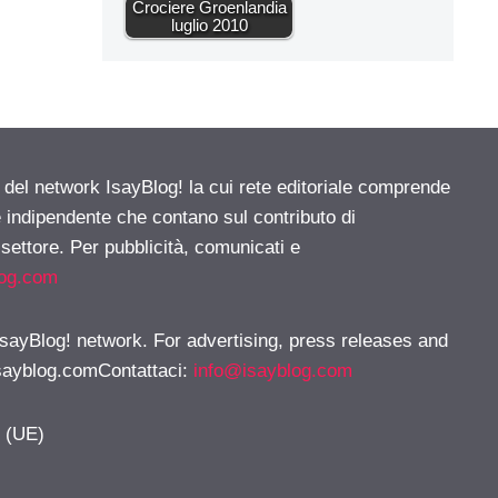
Crociere Groenlandia
luglio 2010
e del network IsayBlog! la cui rete editoriale comprende
e indipendente che contano sul contributo di
 settore. Per pubblicità, comunicati e
log.com
 IsayBlog! network. For advertising, press releases and
sayblog.comContattaci
:
info@isayblog.com
y (UE)