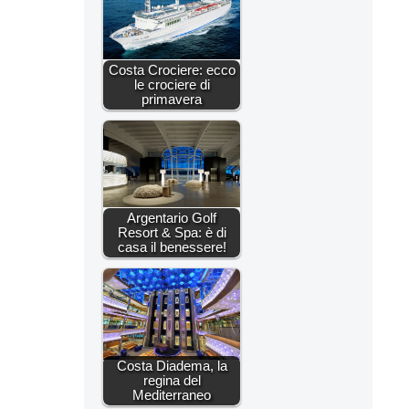
Costa Crociere: ecco
le crociere di
primavera
Argentario Golf
Resort & Spa: è di
casa il benessere!
Costa Diadema, la
regina del
Mediterraneo