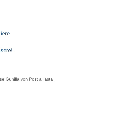
iere
ssere!
se Gunilla von Post all’asta