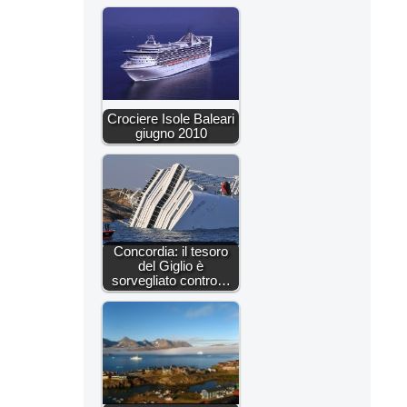
Crociere Isole Baleari
giugno 2010
Concordia: il tesoro
del Giglio è
sorvegliato contro…