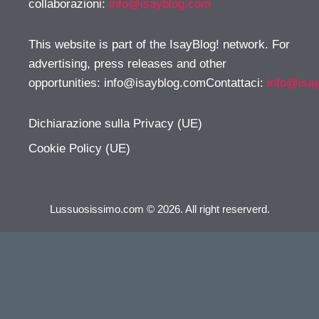
collaborazioni:
info@isayblog.com
This website is part of the IsayBlog! network. For
advertising, press releases and other
opportunities:
info@isayblog.comContattaci
:
info@isa
Dichiarazione sulla Privacy (UE)
Cookie Policy (UE)
Lussuosissimo.com © 2026. All right reserverd.