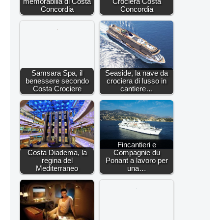
memorabilia di Costa
Crociera Costa
Concordia
Concordia
Samsara Spa, il
Seaside, la nave da
benessere secondo
crociera di lusso in
Costa Crociere
cantiere…
Fincantieri e
Costa Diadema, la
Compagnie du
regina del
Ponant a lavoro per
Mediterraneo
una…