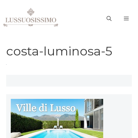
Vai
al
ME
contenuto
costa-luminosa-5