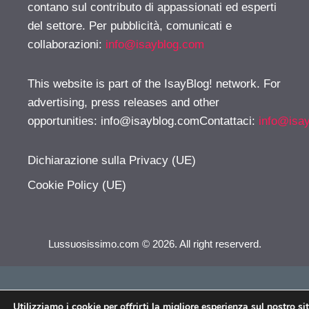
contano sul contributo di appassionati ed esperti
del settore. Per pubblicità, comunicati e
collaborazioni:
info@isayblog.com
This website is part of the IsayBlog! network. For
advertising, press releases and other
opportunities:
info@isayblog.comContattaci
:
info@isa
Dichiarazione sulla Privacy (UE)
Cookie Policy (UE)
Lussuosissimo.com © 2026. All right reserverd.
Utilizziamo i cookie per offrirti la migliore esperienza sul nostro si