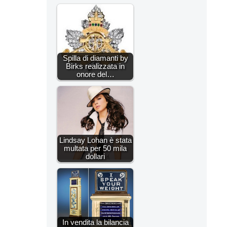
Spilla di diamanti by
Birks realizzata in
onore del…
Lindsay Lohan è stata
multata per 50 mila
dollari
In vendita la bilancia