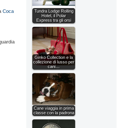
la
Coca
Tundra Lodge Rolling
Hotel, il Polar
Express tra gli orsi
guardia
Ginko Collection e la
collezione di lusso per
cani…
Cane viaggia in prima
classe con la padrona