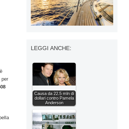
LEGGI ANCHE:
 è
 per
508
Causa da 22.5 mln di
dollari contro Pamela
Anderson
bella