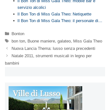
Il Bon Ton di Miss Gala Theo: mobile bar e
servizio alcolici
Il Bon Ton di Miss Gala Theo: Netiquette
Il Bon Ton di Miss Gala Theo: il personale di…
Categorie
Bonton
Tag
bon ton
,
Buone maniere
,
galateo
,
Miss Gala Theo
Nuova Lancia Thema: lusso senza precedenti
Natale 2011, strumenti musicali in legno per
bambini