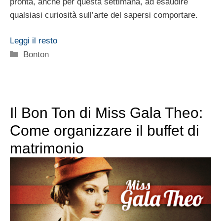
pronta, anche per questa settimana, ad esaudire
qualsiasi curiosità sull’arte del sapersi comportare.
Leggi il resto
Categorie
Bonton
Il Bon Ton di Miss Gala Theo:
Come organizzare il buffet di
matrimonio