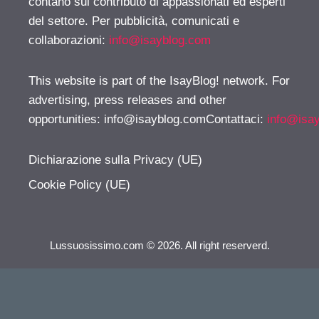
contano sul contributo di appassionati ed esperti
del settore. Per pubblicità, comunicati e
collaborazioni:
info@isayblog.com
This website is part of the IsayBlog! network. For
advertising, press releases and other
opportunities:
info@isayblog.comContattaci
:
info@isa
Dichiarazione sulla Privacy (UE)
Cookie Policy (UE)
Lussuosissimo.com © 2026. All right reserverd.