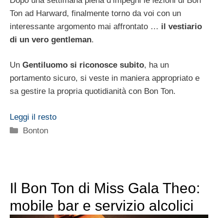
Dopo una settimana piena d’impegni le lezioni di Bon
Ton ad Harward, finalmente torno da voi con un
interessante argomento mai affrontato …
il vestiario
di un vero gentleman
.
Un
Gentiluomo si riconosce subito
, ha un
portamento sicuro, si veste in maniera appropriato e
sa gestire la propria quotidianità con Bon Ton.
Leggi il resto
Categorie
Bonton
Il Bon Ton di Miss Gala Theo:
mobile bar e servizio alcolici