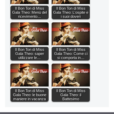
Il Bon Ton di Miss
Il Bon Ton di Miss
Gala Theo: Menù del
Gala Theo: L'ospite e
ricevimento…
i suoi doveri
Il Bon Ton di Miss
Il Bon Ton di Miss
Gala Theo: saper
Gala Theo: Come ci
utilizzare le…
si comporta in…
Il Bon Ton di Miss
Il Bon Ton di Miss
Gala Theo: le buone
Gala Theo: il
maniere in vacanza
Battesimo