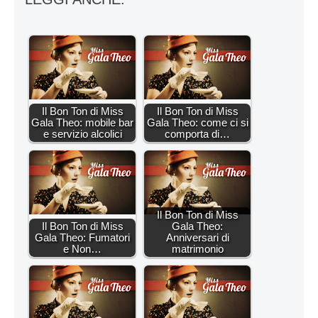
Il Bon Ton di Miss
Il Bon Ton di Miss
Gala Theo: mobile bar
Gala Theo: come ci si
e servizio alcolici
comporta di…
Il Bon Ton di Miss
Il Bon Ton di Miss
Gala Theo:
Gala Theo: Fumatori
Anniversari di
e Non…
matrimonio