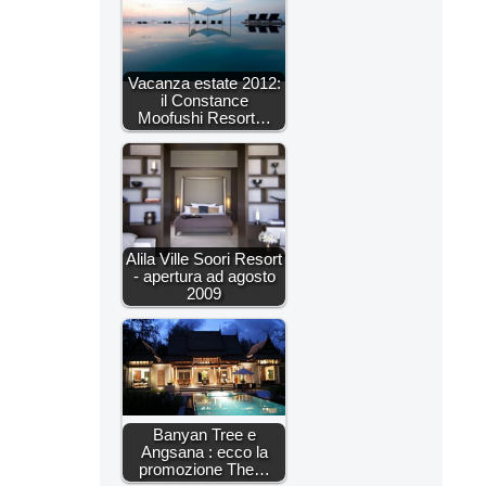
Vacanza estate 2012:
il Constance
Moofushi Resort…
Alila Ville Soori Resort
- apertura ad agosto
2009
Banyan Tree e
Angsana : ecco la
promozione The…