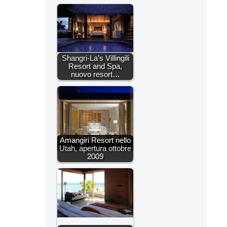
Shangri-La’s Villingili
Resort and Spa,
nuovo resort…
Amangiri Resort nello
Utah, apertura ottobre
2009