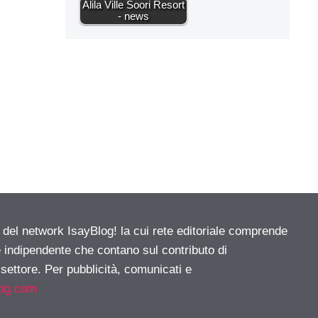
Alila Ville Soori Resort
- news
e del network IsayBlog! la cui rete editoriale comprende
e indipendente che contano sul contributo di
 settore. Per pubblicità, comunicati e
log.com