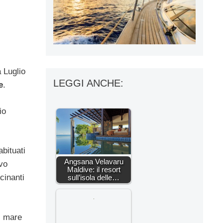
a Luglio
LEGGI ANCHE:
e
.
io
bituati
Angsana Velavaru
ivo
Maldive: il resort
cinanti
sull’isola delle…
il mare