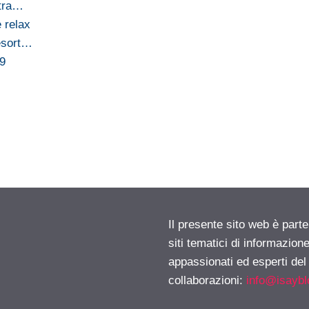
 tra…
e relax
esort…
09
Il presente sito web è part
siti tematici di informazion
appassionati ed esperti del
collaborazioni:
info@isayb