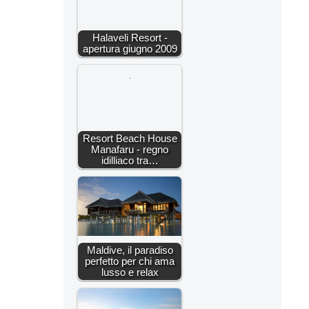
Halaveli Resort -
apertura giugno 2009
Resort Beach House
Manafaru - regno
idilliaco tra…
Maldive, il paradiso
perfetto per chi ama
lusso e relax