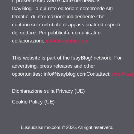
Il presente sito web è parte del network
IsayBlog! la cui rete editoriale comprende siti
tematici di informazione indipendente che
contano sul contributo di appassionati ed esperti
del settore. Per pubblicità, comunicati e
collaborazioni:
info@isayblog.com
This website is part of the IsayBlog! network. For
advertising, press releases and other
opportunities:
info@isayblog.comContattaci
:
info@isa
Dichiarazione sulla Privacy (UE)
Cookie Policy (UE)
Lussuosissimo.com © 2026. All right reserverd.